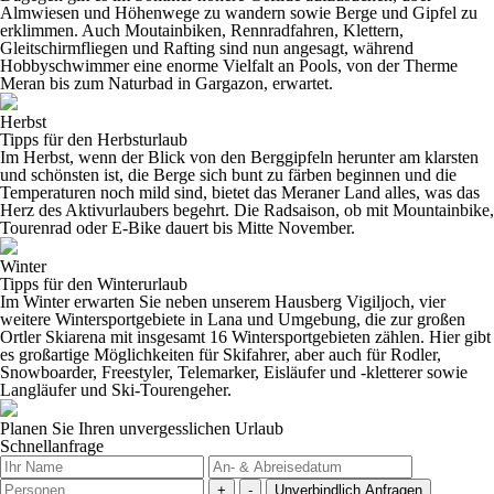
Almwiesen und Höhenwege zu wandern
sowie Berge und Gipfel zu
erklimmen. Auch
Moutainbiken
,
Rennradfahren
,
Klettern
,
Gleitschirmfliegen
und
Rafting
sind nun angesagt, während
Hobbyschwimmer eine enorme Vielfalt an Pools, von der
Therme
Meran
bis zum
Naturbad in Gargazon
, erwartet.
Herbst
Tipps für den Herbsturlaub
Im
Herbst
, wenn der Blick von den Berggipfeln herunter am klarsten
und schönsten ist, die Berge sich bunt zu färben beginnen und die
Temperaturen noch mild sind, bietet das
Meraner Land
alles, was das
Herz des Aktivurlaubers begehrt. Die Radsaison, ob mit
Mountainbike
,
Tourenrad
oder
E-Bike
dauert bis Mitte November.
Winter
Tipps für den Winterurlaub
Im
Winter
erwarten Sie neben unserem
Hausberg Vigiljoch
, vier
weitere Wintersportgebiete in Lana und Umgebung, die zur großen
Ortler Skiarena
mit insgesamt 16 Wintersportgebieten zählen. Hier gibt
es großartige Möglichkeiten für
Skifahrer
, aber auch für
Rodler
,
Snowboarder
,
Freestyler
,
Telemarker
,
Eisläufer und -kletterer
sowie
Langläufer und Ski-Tourengeher
.
Planen Sie Ihren unvergesslichen Urlaub
Schnellanfrage
+
-