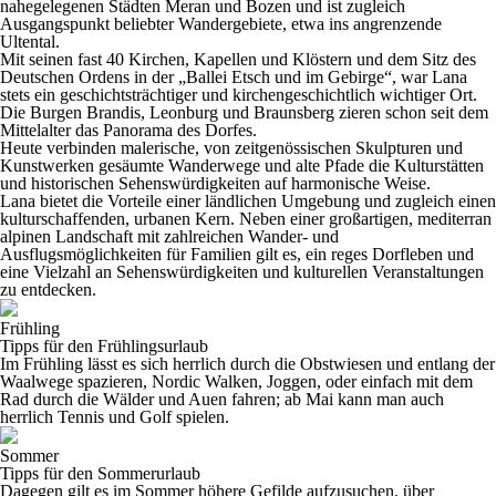
nahegelegenen Städten
Meran
und
Bozen
und ist zugleich
Ausgangspunkt beliebter Wandergebiete, etwa ins angrenzende
Ultental.
Mit seinen fast
40 Kirchen, Kapellen und Klöstern
und dem Sitz des
Deutschen Ordens in der „Ballei Etsch und im Gebirge“, war Lana
stets ein geschichtsträchtiger und kirchengeschichtlich wichtiger Ort.
Die Burgen
Brandis
,
Leonburg
und
Braunsberg
zieren schon seit dem
Mittelalter das Panorama des Dorfes.
Heute verbinden malerische, von
zeitgenössischen Skulpturen und
Kunstwerken
gesäumte Wanderwege und alte Pfade die Kulturstätten
und
historischen Sehenswürdigkeiten
auf harmonische Weise.
Lana bietet die Vorteile einer ländlichen Umgebung und zugleich einen
kulturschaffenden, urbanen Kern. Neben einer großartigen, mediterran
alpinen Landschaft mit zahlreichen
Wander- und
Ausflugsmöglichkeiten für Familien
gilt es, ein
reges Dorfleben
und
eine
Vielzahl an Sehenswürdigkeiten und kulturellen Veranstaltungen
zu entdecken.
Frühling
Tipps für den Frühlingsurlaub
Im
Frühling
lässt es sich herrlich durch die Obstwiesen und entlang der
Waalwege spazieren,
Nordic Walken
,
Joggen
, oder einfach mit dem
Rad durch die Wälder und Auen fahren; ab Mai kann man auch
herrlich
Tennis
und
Golf
spielen.
Sommer
Tipps für den Sommerurlaub
Dagegen gilt es im
Sommer
höhere Gefilde aufzusuchen,
über