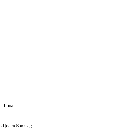
ch Lana.
t
nd jeden Samstag.